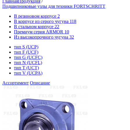
Главная
Продукция
/
Подшипниковые узлы для техники FORTSCHRITT
В резиновом корпусе
2
В корпусе из серого чугуна
118
В стальном корпусе
22
Премиум серия ARMOR
10
Из высокопрочного чугуна
32
тип S (UCP)
тип F (UCF)
тип G (UCFC)
тип N (UCFL)
тип T (UCT)
тип V (UCPA)
Ассортимент
Описание