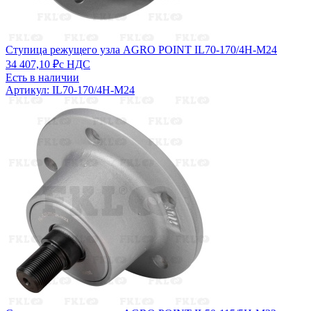
Ступица режущего узла AGRO POINT IL70-170/4H-M24
34 407,10 ₽
с НДС
Есть в наличии
Артикул: IL70-170/4H-M24