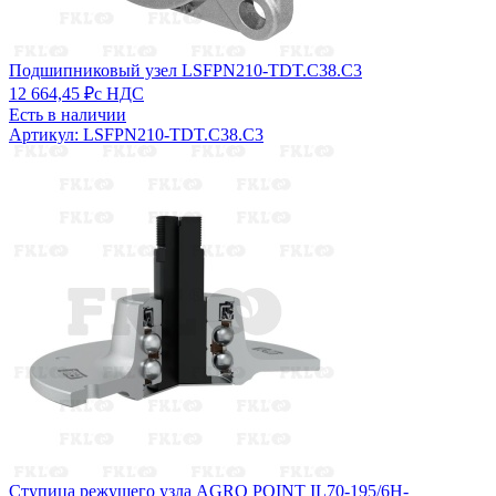
Подшипниковый узел LSFPN210-TDT.C38.C3
12 664,45 ₽
с НДС
Есть в наличии
Артикул: LSFPN210-TDT.C38.C3
Ступица режущего узла AGRO POINT IL70-195/6H-