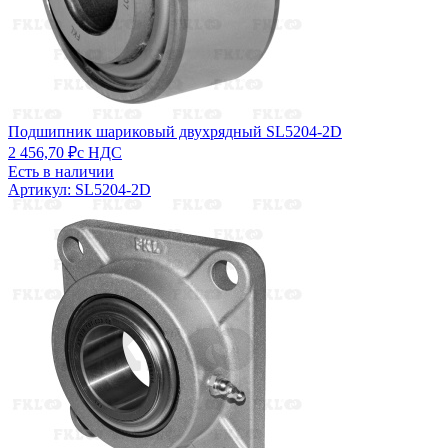
Подшипник шариковый двухрядный SL5204-2D
2 456,70 ₽
с НДС
Есть в наличии
Артикул: SL5204-2D