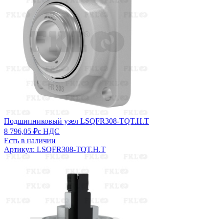
Подшипниковый узел LSQFR308-TQT.H.T
8 796,05 ₽
с НДС
Есть в наличии
Артикул: LSQFR308-TQT.H.T