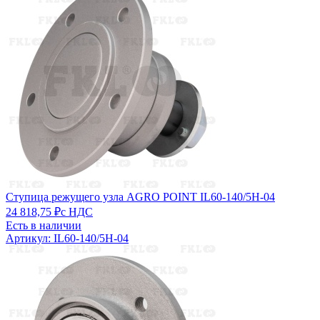
Ступица режущего узла AGRO POINT IL60-140/5H-04
24 818,75 ₽
с НДС
Есть в наличии
Артикул: IL60-140/5H-04