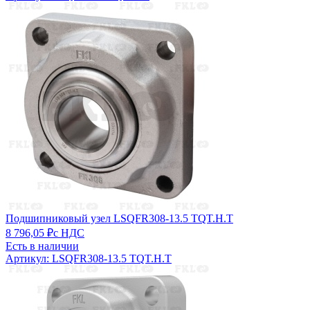
Подшипниковый узел LSQFR308-13.5 TQT.H.T
8 796,05 ₽
с НДС
Есть в наличии
Артикул: LSQFR308-13.5 TQT.H.T