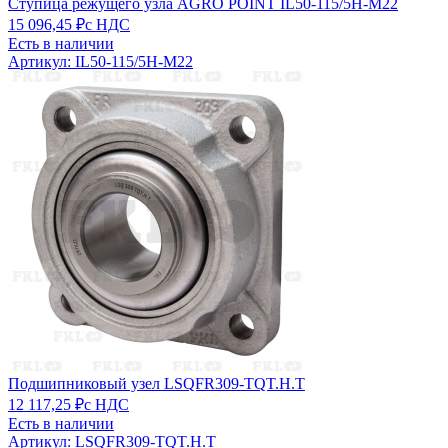
Ступица режущего узла AGRO POINT IL50-115/5H-M22
15 096,45 ₽
с НДС
Есть в наличии
Артикул: IL50-115/5H-M22
Подшипниковый узел LSQFR309-TQT.H.T
12 117,25 ₽
с НДС
Есть в наличии
Артикул: LSQFR309-TQT.H.T