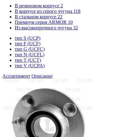
В резиновом корпусе
2
В корпусе из серого чугуна
118
В стальном корпусе
22
Премиум серия ARMOR
10
Из высокопрочного чугуна
32
тип S (UCP)
тип F (UCF)
тип G (UCFC)
тип N (UCFL)
тип T (UCT)
тип V (UCPA)
Ассортимент
Описание