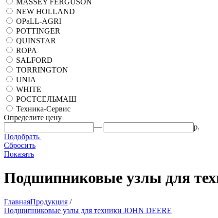
MASSEY FERGUSON
NEW HOLLAND
OPaLL-AGRI
POTTINGER
QUINSTAR
ROPA
SALFORD
TORRINGTON
UNIA
WHITE
РОСТСЕЛЬМАШ
Техника-Сервис
Определите цену
—
р.
Подобрать
Сбросить
Показать
Подшипниковые узлы для т
Главная
Продукция
/
Подшипниковые узлы для техники JOHN DEERE