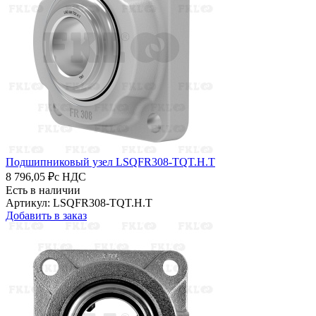
Подшипниковый узел LSQFR308-TQT.H.T
8 796,05 ₽
с НДС
Есть в наличии
Артикул: LSQFR308-TQT.H.T
Добавить в заказ