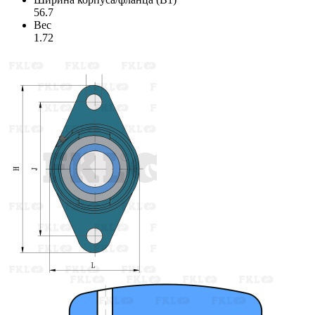
56.7
Вес
1.72