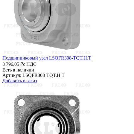
Подшипниковый узел LSQFR308-TQT.H.T
8 796,05 ₽
с НДС
Есть в наличии
Артикул: LSQFR308-TQT.H.T
Добавить в заказ