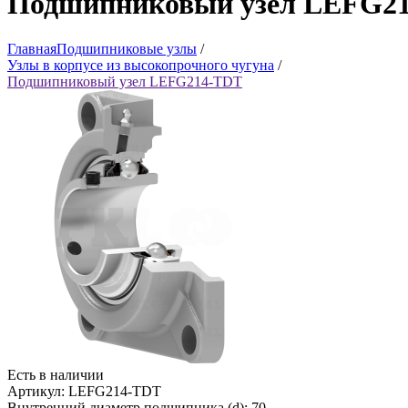
Подшипниковый узел LEFG2
Главная
Подшипниковые узлы
/
Узлы в корпусе из высокопрочного чугуна
/
Подшипниковый узел LEFG214-TDT
Есть в наличии
Артикул: LEFG214-TDT
Внутренний диаметр подшипника (d): 70