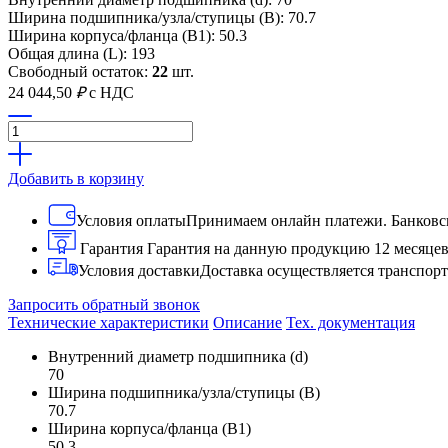
Ширина подшипника/узла/ступицы (B): 70.7
Ширина корпуса/фланца (B1): 50.3
Общая длина (L): 193
Свободный остаток:
22
шт.
24 044,50
₽
с НДС
Добавить в корзину
Условия оплаты
Принимаем онлайн платежи. Банковск
Гарантия
Гарантия на данную продукцию 12 месяце
Условия доставки
Доставка осуществляется транспо
Запросить обратный звонок
Технические характеристики
Описание
Тех. документация
Внутренний диаметр подшипника (d)
70
Ширина подшипника/узла/ступицы (B)
70.7
Ширина корпуса/фланца (B1)
50.3