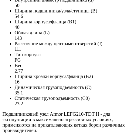
50
Ширина подшипника/узла/ступицы (B)
54.6
Ширина корпуса/фланца (B1)
40
Общая длина (L)
143
Расстояние между центрами отверстий (J)
111
Тип корпуса
FG
Вес
2.77
Ширина кромки корпуса/фланца (B2)
16
Динамическая грузоподъемность (C)
35.1
Статическая грузоподъемность (C0)
23.2
Подшипниковый узел Armor LEFG210-TDT.H - для
эксплуатации в максимально агрессивных условиях,
применяются на прикатывающих катках борон различных
производителей.