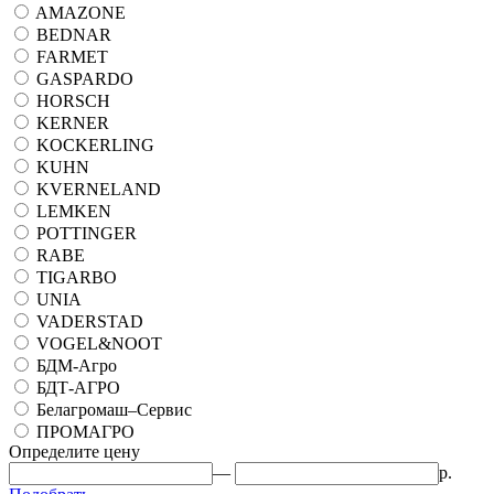
AMAZONE
BEDNAR
FARMET
GASPARDO
HORSCH
KERNER
KOCKERLING
KUHN
KVERNELAND
LEMKEN
POTTINGER
RABE
TIGARBO
UNIA
VADERSTAD
VOGEL&NOOT
БДМ-Агро
БДТ-АГРО
Белагромаш–Сервис
ПРОМАГРО
Определите цену
—
р.