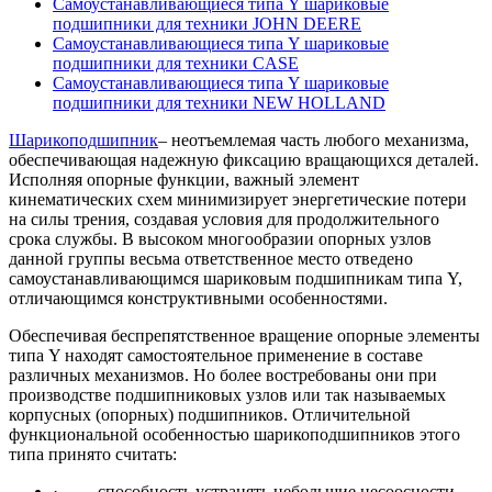
Самоустанавливающиеся типа Y шариковые
подшипники для техники JOHN DEERE
Самоустанавливающиеся типа Y шариковые
подшипники для техники CASE
Самоустанавливающиеся типа Y шариковые
подшипники для техники NEW HOLLAND
Шарикоподшипник
– неотъемлемая часть любого механизма,
обеспечивающая надежную фиксацию вращающихся деталей.
Исполняя опорные функции, важный элемент
кинематических схем минимизирует энергетические потери
на силы трения, создавая условия для продолжительного
срока службы. В высоком многообразии опорных узлов
данной группы весьма ответственное место отведено
самоустанавливающимся шариковым подшипникам типа Y,
отличающимся конструктивными особенностями.
Обеспечивая беспрепятственное вращение опорные элементы
типа Y находят самостоятельное применение в составе
различных механизмов. Но более востребованы они при
производстве подшипниковых узлов или так называемых
корпусных (опорных) подшипников. Отличительной
функциональной особенностью шарикоподшипников этого
типа принято считать:
· способность устранять небольшие несоосности,