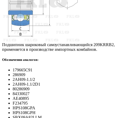
Подшипник шариковый самоустанавливающийся 209KRRB2,
применяется в производстве импортных комбайнов.
Обозначения аналогов:
179665C91
286909
2AH09-1.1/2
2AH09-1.1/2D1
80286909
84330027
AE40895
F234795
HPS108GPA
HPS108GPH
SBX09A82LLM