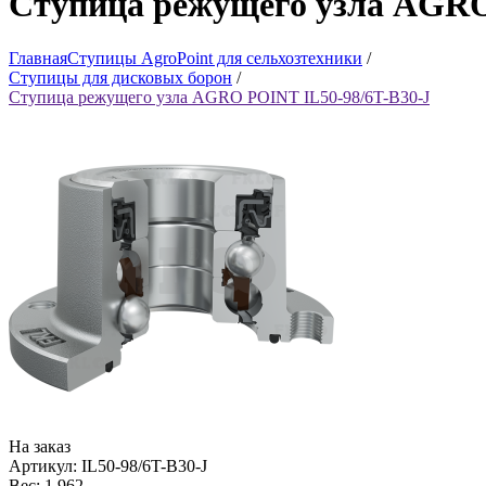
Ступица режущего узла AGRO
Главная
Ступицы AgroPoint для сельхозтехники
/
Ступицы для дисковых борон
/
Ступица режущего узла AGRO POINT IL50-98/6T-B30-J
На заказ
Артикул: IL50-98/6T-B30-J
Вес: 1.962