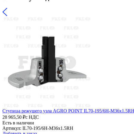
Ступица режущего узла AGRO POINT IL70-195/6H-M36x1.5R
28 965,50 ₽
с НДС
Есть в наличии
Артикул: IL70-195/6H-M36x1.5RH
Добавить в заказ