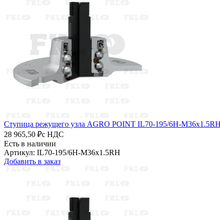
Ступица режущего узла AGRO POINT IL70-195/6H-M36x1.5R
28 965,50 ₽
с НДС
Есть в наличии
Артикул: IL70-195/6H-M36x1.5RH
Добавить в заказ