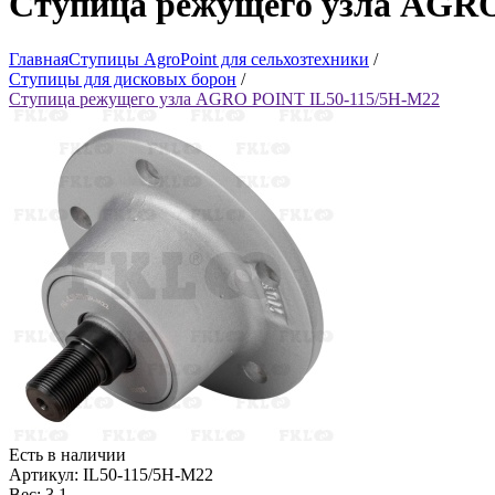
Ступица режущего узла AGRO
Главная
Ступицы AgroPoint для сельхозтехники
/
Ступицы для дисковых борон
/
Ступица режущего узла AGRO POINT IL50-115/5H-M22
Есть в наличии
Артикул: IL50-115/5H-M22
Вес: 3.1