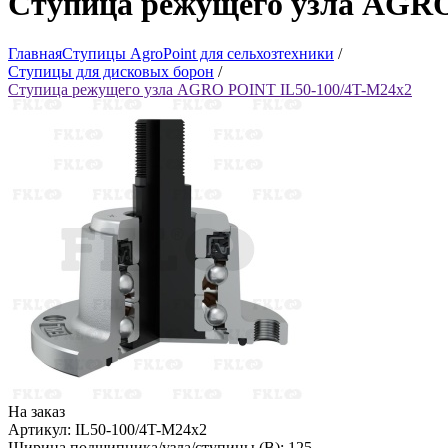
Ступица режущего узла AGRO
Главная
Ступицы AgroPoint для сельхозтехники
/
Ступицы для дисковых борон
/
Ступица режущего узла AGRO POINT IL50-100/4T-М24х2
На заказ
Артикул: IL50-100/4T-М24х2
Ширина подшипника/узла/ступицы (B): 125