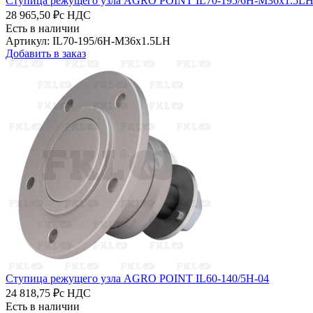
Ступица режущего узла AGRO POINT IL70-195/6H-M36x1.5L
28 965,50 ₽
с НДС
Есть в наличии
Артикул: IL70-195/6H-M36x1.5LH
Добавить в заказ
Ступица режущего узла AGRO POINT IL60-140/5H-04
24 818,75 ₽
с НДС
Есть в наличии