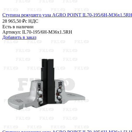
Ступица режущего узла AGRO POINT IL70-195/6H-M36x1.5R
28 965,50 ₽
с НДС
Есть в наличии
Артикул: IL70-195/6H-M36x1.5RH
Добавить в заказ