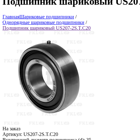
Подшипник шариковый US207
Главная
Шариковые подшипники
/
Однорядные шариковые подшипники
/
Подшипник шариковый US207-2S.T.C20
На заказ
Артикул: US207-2S.T.C20
Внутренний диаметр подшипника (d): 35