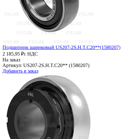
Подшипник шариковый US207-2S.H.T.C20**(1580207)
2 185,95 ₽
с НДС
На заказ
Артикул: US207-2S.H.T.C20** (1580207)
Добавить в заказ