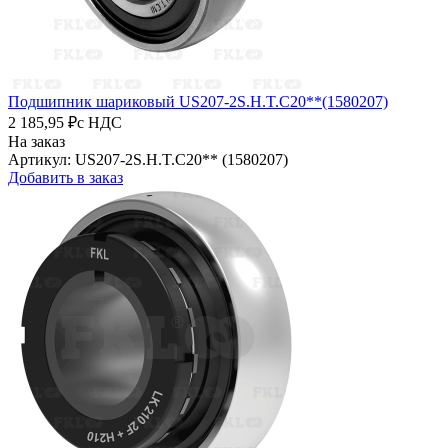
Подшипник шариковый US207-2S.H.T.C20**(1580207)
2 185,95 ₽
с НДС
На заказ
Артикул: US207-2S.H.T.C20** (1580207)
Добавить в заказ