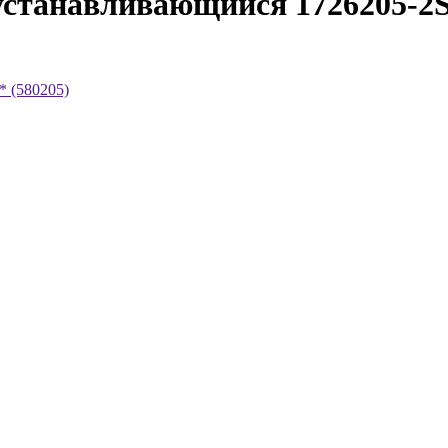
танавливающийся 1726205-2S.
 (580205)