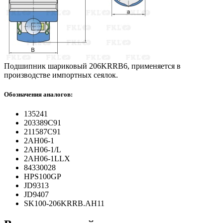
Подшипник шариковый 206KRRB6, применяется в
производстве импортных сеялок.
Обозначения аналогов:
135241
203389C91
211587C91
2AH06-1
2AH06-1/L
2AH06-1LLX
84330028
HPS100GP
JD9313
JD9407
SK100-206KRRB.AH11