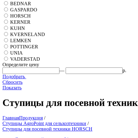
BEDNAR
GASPARDO
HORSCH
KERNER
KUHN
KVERNELAND
LEMKEN
POTTINGER
UNIA
VADERSTAD
Определите цену
—
р.
Подобрать
Сбросить
Показать
Ступицы для посевной техн
Главная
Продукция
/
Ступицы AgroPoint для сельхозтехники
/
Ступицы для посевной техники HORSCH