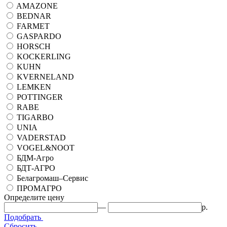
AMAZONE
BEDNAR
FARMET
GASPARDO
HORSCH
KOCKERLING
KUHN
KVERNELAND
LEMKEN
POTTINGER
RABE
TIGARBO
UNIA
VADERSTAD
VOGEL&NOOT
БДМ-Агро
БДТ-АГРО
Белагромаш–Сервис
ПРОМАГРО
Определите цену
—
р.
Подобрать
Сбросить