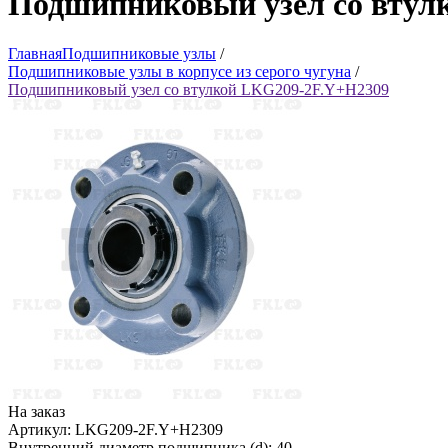
Подшипниковый узел со втул
Главная
Подшипниковые узлы
/
Подшипниковые узлы в корпусе из серого чугуна
/
Подшипниковый узел со втулкой LKG209-2F.Y+H2309
На заказ
Артикул: LKG209-2F.Y+H2309
Внутренний диаметр подшипника (d): 40